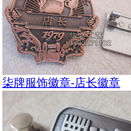
柒牌服饰徽章-店长徽章