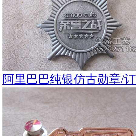
阿里巴巴纯银仿古勋章/