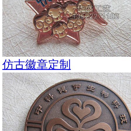
仿古徽章定制