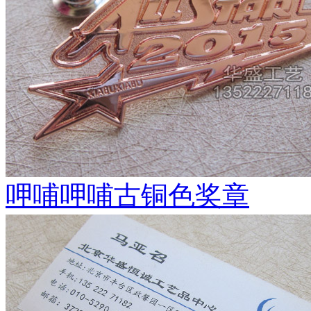
呷哺呷哺古铜色奖章