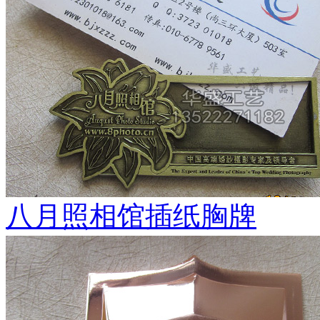
八月照相馆插纸胸牌